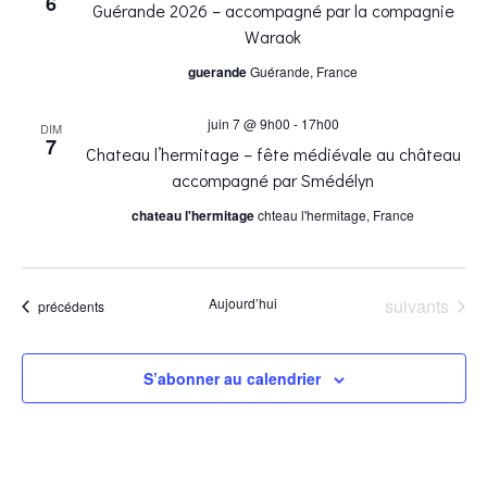
6
Guérande 2026 – accompagné par la compagnie
i
i
Waraok
guerande
Guérande, France
g
g
juin 7 @ 9h00
-
17h00
a
DIM
7
a
Chateau l’hermitage – fête médiévale au château
accompagné par Smédélyn
t
t
chateau l'hermitage
chteau l'hermitage, France
i
i
o
Évènements
Aujourd’hui
suivants
Évènements
précédents
o
n
S’abonner au calendrier
n
d
p
e